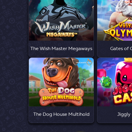
The Wish Master Megaways
Gates of
The Dog House Multihold
Jiggly