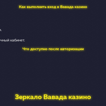
Как выполнить вход в Вавада казино
.
чный кабинет.
Что доступно после авторизации
Зеркало Вавада казино