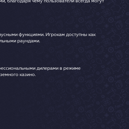
и, благодаря чему пользователи всегда могут
онусными функциями. Игрокам доступны как
ельными раундами.
офессиональными дилерами в режиме
земного казино.