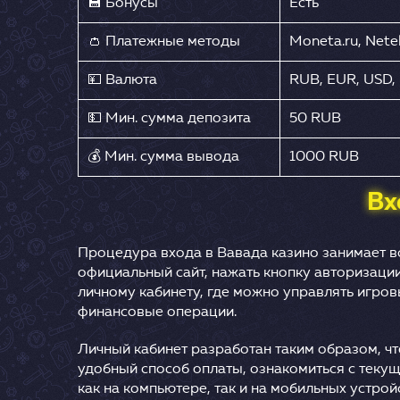
💾 Бонусы
Есть
👛 Платежные методы
Moneta.ru, Nete
💴 Валюта
RUB, EUR, USD,
💵 Мин. сумма депозита
50 RUB
💰 Мин. сумма вывода
1000 RUB
Вх
Процедура входа в Вавада казино занимает вс
официальный сайт, нажать кнопку авторизации 
личному кабинету, где можно управлять игро
финансовые операции.
Личный кабинет разработан таким образом, ч
удобный способ оплаты, ознакомиться с текущ
как на компьютере, так и на мобильных устрой