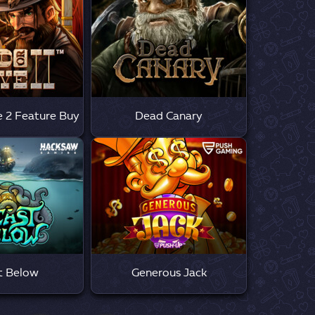
e 2 Feature Buy
Dead Canary
t Below
Generous Jack