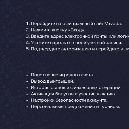
Перейдите на официальный сайт Vavada.
Нажмите кнопку «Вход».
Введите адрес электронной почты или логин
Укажите пароль от своей учетной записи.
Подтвердите авторизацию и перейдите в ли
Пополнение игрового счета.
Вывод выигрышей.
История ставок и финансовых операций.
Активация бонусов и участие в акциях.
Настройки безопасности аккаунта.
Персональные предложения и турниры.