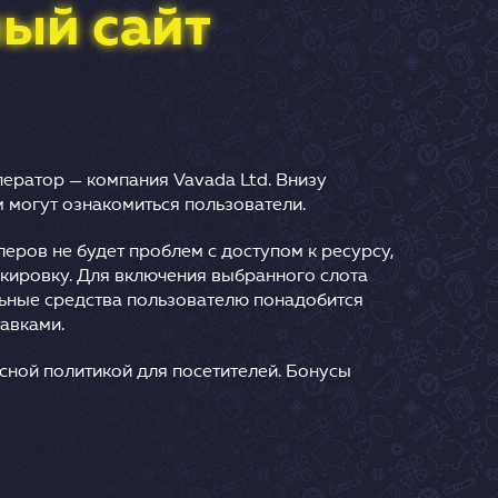
ый сайт
ератор — компания Vavada Ltd. Внизу
 могут ознакомиться пользователи.
еров не будет проблем с доступом к ресурсу,
кировку. Для включения выбранного слота
альные средства пользователю понадобится
авками.
сной политикой для посетителей. Бонусы